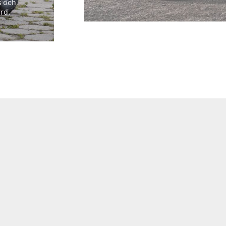
s och
rd.