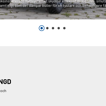
riksinstallerade hyttsystemet skyddar effektivt mot damm, smut
amtidigt som det dämpar buller för en tystare och behagligare fä
ÄNGD
 och