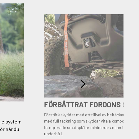
FÖRBÄTTRAT FORDONS SKY
Förstärk skyddet med ett tillval av heltäckande u
med full täckning som skyddar vitala komponenter v
E elsystem
Integrerade smutsplåtar minimerar ansamling av sk
hör när du
underhåll.