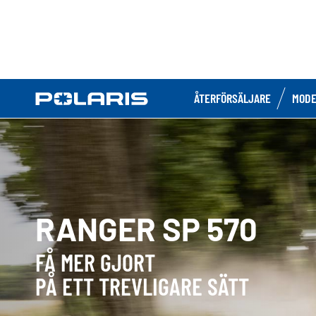
ÅTERFÖRSÄLJARE
MODE
RANGER SP 570
FÅ MER GJORT
PÅ ETT TREVLIGARE SÄTT