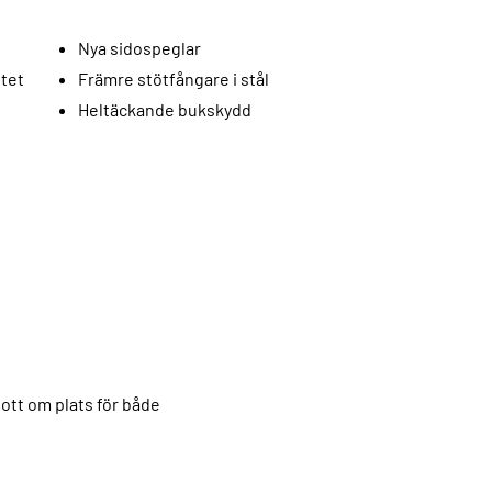
Nya sidospeglar
itet
Främre stötfångare i stål
Heltäckande bukskydd
ott om plats för både