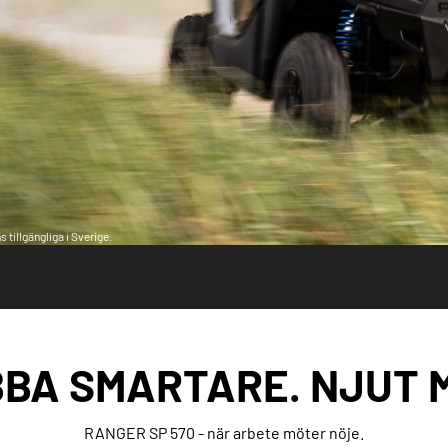
 tillgängliga i Sverige.
BA SMARTARE. NJUT 
RANGER SP 570 - när arbete möter nöje.