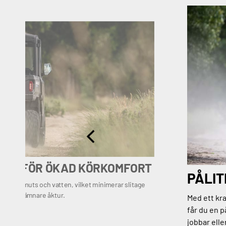
IVÅ FÖR ÖKAD KÖRKOMFORT
PÅLIT
lera, smuts och vatten, vilket minimerar slitage
tare och jämnare åktur.
Med ett kr
får du en p
jobbar eller