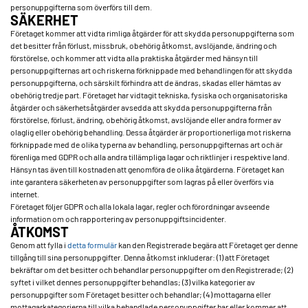
personuppgifterna som överförs till dem.
SÄKERHET
Företaget kommer att vidta rimliga åtgärder för att skydda personuppgifterna som
det besitter från förlust, missbruk, obehörig åtkomst, avslöjande, ändring och
förstörelse, och kommer att vidta alla praktiska åtgärder med hänsyn till
personuppgifternas art och riskerna förknippade med behandlingen för att skydda
personuppgifterna, och särskilt förhindra att de ändras, skadas eller hämtas av
obehörig tredje part. Företaget har vidtagit tekniska, fysiska och organisatoriska
åtgärder och säkerhetsåtgärder avsedda att skydda personuppgifterna från
förstörelse, förlust, ändring, obehörig åtkomst, avslöjande eller andra former av
olaglig eller obehörig behandling. Dessa åtgärder är proportionerliga mot riskerna
förknippade med de olika typerna av behandling, personuppgifternas art och är
förenliga med GDPR och alla andra tillämpliga lagar och riktlinjer i respektive land.
Hänsyn tas även till kostnaden att genomföra de olika åtgärderna. Företaget kan
inte garantera säkerheten av personuppgifter som lagras på eller överförs via
internet.
Företaget följer GDPR och alla lokala lagar, regler och förordningar avseende
information om och rapportering av personuppgiftsincidenter.
ÅTKOMST
Genom att fylla i
detta formulär
kan den Registrerade begära att Företaget ger denne
tillgång till sina personuppgifter. Denna åtkomst inkluderar: (1) att Företaget
bekräftar om det besitter och behandlar personuppgifter om den Registrerade; (2)
syftet i vilket dennes personuppgifter behandlas; (3) vilka kategorier av
personuppgifter som Företaget besitter och behandlar; (4) mottagarna eller
mottagarkategorierna till vilka behandlade personuppgifter har eller kommer att