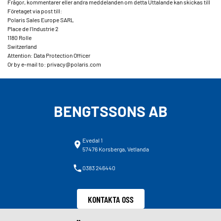
Frågor, kommentarer eller andra meddelanden om detta Uttalande kan skickas till
Företaget via post till:
Polaris Sales Europe SARL
Place de l’Industrie 2
1180 Rolle
Switzerland
Attention: Data Protection Officer
Or by e-mail to: privacy@polaris.com
BENGTSSONS AB
Evedal 1
57476 Korsberga, Vetlanda
0383 246440
KONTAKTA OSS