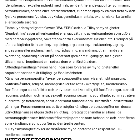
identifieras direkt eller indirekt med hjälp av identifierande uppgifter som namn,
personnummer, adress eller internetidentitet, eller med hjälp av en eller flera av den
fysiska personens fysiska, psykiska, genetiska, mentala, ekonomiska, kulturella
eller sociala särdrag.
”Dataskyddsmyndigheter” avser DPA, FDPIC och alla Tillsynsmyndigheter.
”Bearbetning” avser all verksamhet eller uppsättning av verksamheter som utförs
med personuppgifterna, oavsett om detta sker automatiskt eller inte. Exempel på
sådana åtgärder är insamling, inspelning, organisering, strukturering, lagring,
anpassning eller ändring, hämtning, rådgivning, användning, utlämnande via
överföring, spridning eller att på annat sätt göra dem tillgängliga, för sig eller
tillsammans, begränsa dem, radera dem eller förstöra dem.
”Offentliga handlingar” avser handlingar som förvaras av myndigheter eller
organisationer som är tillgängliga för allmänheten.
”Känsliga personuppgifter” avser personuppgifter som visar etniskt ursprung,
politiska åsikter, religiös, ideologisk eller filosofisk övertygelse, medlemskap i
fackföreningar samt åsikter och aktiviteter med koppling till fackföreningar, sexuell
läggning, sjukdom och hälsa, sexuell läggning, sexualliv, socialhjälp, administrativa
eller rättsliga förfaranden, sanktioner samt fällande dom i brottmål eller straffbara
gärningar. Personnummer anses även utgöra känsliga personuppgifter om dessa
uttryckligen anses utgöra detta enligt lag. Företaget behandlar alla känsliga
personuppgifter som inhämtas från tredje part och som behandlas och identifieras
som känsliga personuppgifter av den tredje parten.
”Tillsynsmyndighet” avser de fristående myndigheterna i de respektive EU-
medlemsstaterna.