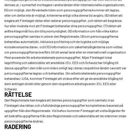
lämnas ut, i synnerhet mottagare i andra länder eller internationella organisationer;
(5) om möjligt, den förväntade tiden som personuppgifterna kommer att lagras,
eller om detta inte är möjligt, kriterierna enligt vilka denna tid avgörs; (6) rätten att
begära att Företaget rättar eller raderar personuppgifter, och rätten att begränsa
hur eller invända mot att Företaget behandlar dina personuppgifter; (7) rätten att
anföra klagomål hos din tillsynsmyndighet; (8) information om från vilka källor
personuppgifter samlas in utöver den Registrerade; (9) om personuppgifterna
behandlas automatiskt, inklusive profilering och de logiska och möjliga
konsekvenserna därav; och (10) information om säkerhetsåtgärderna som vidtas
om personuppgifterna överförs till ett annat land eller en internationell organisation.
Med avseende för arbetsrelaterade personuppgifter, följer Företaget lokal
lagstiftning och säkerställer att anställda i EU, EES och Schweiz har tillgång till
dessa uppgifter i den mån som krävs enligt lag i deras respektive länder oavsett var
personuppgifterna lagras och behandlas. Om arbetsrelaterade personuppgifter
behandlas i USA, kommer Företaget att sträva efter att ge de anställda tillgång till
dem antingen direkt eller genom den respektive arbetsgivaren i EU, EES eller
Schweiz.
RÄTTELSE
Den Registrerade kan begära att dennes personuppgifter som samlats in av
Företaget ska rättas och ofullständiga personuppgifter kompletteras baserad på
uppgifter från den Registrerade. Vid behov kommer Företaget att vidta åtgärder för
att bekräfta uppgifterna från den Registrerade och säkerställa att de stämmer innan
personuppgifterna ändras.
RADERING