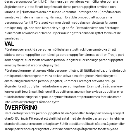
deras personuppgifter till, (6) informera dem och deras valmöjligheter och alla
åtgärder som vidtas för att begränsa att deras personuppgifter används och
lämnas ut, (7) informera dem om hur de kontaktar Företaget och (8) erhålla deras
samtycke till denna insamling. När någon först blir ombedd att uppge sina
personuppgifter till Företaget kommer de att meddelas om detta så fort som
rimligen möjligt, och med klart och tydligt språk. Detta sker även om Företaget
planerar att använda eller lämna ut personuppgifter i annat än syftet för vilket de
samlades in.
VAL
Företaget ger enskilda personer möjligheten att uttryckligen samtycka till att
sådana personuppgifter och känsliga personuppgifter lämnas ut till en Tredje part
som är agent, eller för att använda personuppgifter eller känsliga personuppgifter i
annat syfte än det ursprungliga syftet.
Företaget kommer att ge enskilda personer tillgång till lättillgängliga, prisvärda och
rimliga mekanismer genom vilka de kan utöva sina rättigheter. Med hänsyn till
anställningsrelaterade personuppgifter, kommer Företaget att vidta rimliga
åtgärder för att uppfylla medarbetarens personliga krav. Exempel på sådana krav
kan vara att begränsa tillgången till uppgifterna, anonymisera vissa uppgifter eller
tilldela beteckningar eller pseudonymer förutsatt att personernas faktiska namn
inte krävs av företagets rådande syfte.
ÖVERFÖRING
När Företaget överför personuppgifter till en Agent eller Tredje part som ej är agent
utanför EU, ingår Företaget ett skriftligt avtal med den tredje parten som innehåller
standardklausulerna som antagits av EU för att säkerställa att sådana Agenter eller
Tredje parter som ej är agenter vidtar de nödvändiga åtgärderna för att skydda