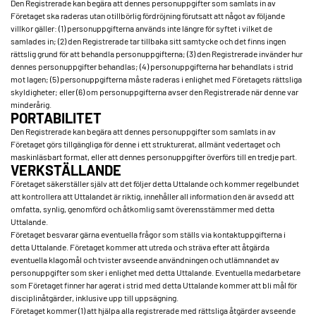
Den Registrerade kan begära att dennes personuppgifter som samlats in av
Företaget ska raderas utan otillbörlig fördröjning förutsatt att något av följande
villkor gäller: (1) personuppgifterna används inte längre för syftet i vilket de
samlades in; (2) den Registrerade tar tillbaka sitt samtycke och det finns ingen
rättslig grund för att behandla personuppgifterna; (3) den Registrerade invänder hur
dennes personuppgifter behandlas; (4) personuppgifterna har behandlats i strid
mot lagen; (5) personuppgifterna måste raderas i enlighet med Företagets rättsliga
skyldigheter; eller (6) om personuppgifterna avser den Registrerade när denne var
minderårig.
PORTABILITET
Den Registrerade kan begära att dennes personuppgifter som samlats in av
Företaget görs tillgängliga för denne i ett strukturerat, allmänt vedertaget och
maskinläsbart format, eller att dennes personuppgifter överförs till en tredje part.
VERKSTÄLLANDE
Företaget säkerställer själv att det följer detta Uttalande och kommer regelbundet
att kontrollera att Uttalandet är riktig, innehåller all information den är avsedd att
omfatta, synlig, genomförd och åtkomlig samt överensstämmer med detta
Uttalande.
Företaget besvarar gärna eventuella frågor som ställs via kontaktuppgifterna i
detta Uttalande. Företaget kommer att utreda och sträva efter att åtgärda
eventuella klagomål och tvister avseende användningen och utlämnandet av
personuppgifter som sker i enlighet med detta Uttalande. Eventuella medarbetare
som Företaget finner har agerat i strid med detta Uttalande kommer att bli mål för
disciplinåtgärder, inklusive upp till uppsägning.
Företaget kommer (1) att hjälpa alla registrerade med rättsliga åtgärder avseende