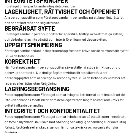
INTEGRITETSPRINCIPER
Företaget tillämpar följande integritetsprinciper:
LAGENLIGHET, RÄTTVISHET OCH ÖPPENHET
Alla personuppgifter som Företaget samlar in behandlas på ett lagenligt, rättvist
och öppet sätt mot den Registrerade.
BEGRÄNSAT SYFTE
Företaget samlar in personuppgifter för specifika, tydliga och rättmätiga syften,
och de behandlas inte på sätt som inte är förenliga med dessa syften.
UPPGIFTSMINIMERING
Företaget samlar endast in de personuppgifter som krävs och är relevanta för syftet
i vilka de behandlas.
KORREKTHET
När Företaget samlar in personuppgifter säkerställer vi att de är riktiga och vid
behov uppdaterade. Alla rimliga åtgärder vidtas för att säkerställa att
personuppgifter som är oriktiga avseende syftet i vilka de behandlas kommer att
raderas eller rättas utan fördröjning.
LAGRINGSBEGRÄNSNING
Personuppgifterna som Företaget samlar in lagras i ett format som innebär att de
inte kan användas för att identifiera den Registrerade längre än vad som krävs för
syftet i vilka de behandlas.
INTEGRITET OCH KONFIDENTIALITET
Personuppgifterna som Företaget samlar in behandlas på ett sätt som innebär att
de förblir skyddade, inklusive mot obehörig och olaglig behandling eller oavsiktlig
förlust, förstörelse eller skada, genom lämpliga tekniska och organisatoriska
åtgärder.