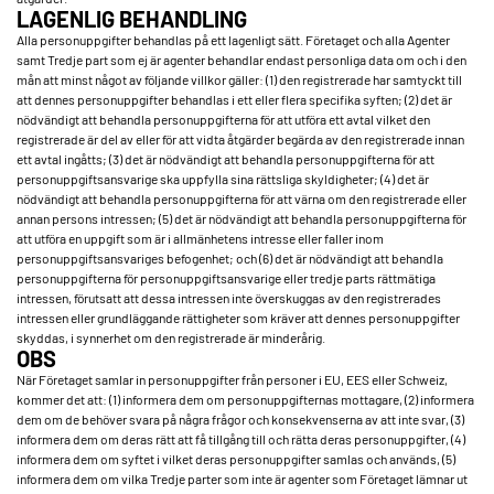
LAGENLIG BEHANDLING
Alla personuppgifter behandlas på ett lagenligt sätt. Företaget och alla Agenter
samt Tredje part som ej är agenter behandlar endast personliga data om och i den
mån att minst något av följande villkor gäller: (1) den registrerade har samtyckt till
att dennes personuppgifter behandlas i ett eller flera specifika syften; (2) det är
nödvändigt att behandla personuppgifterna för att utföra ett avtal vilket den
registrerade är del av eller för att vidta åtgärder begärda av den registrerade innan
ett avtal ingåtts; (3) det är nödvändigt att behandla personuppgifterna för att
personuppgiftsansvarige ska uppfylla sina rättsliga skyldigheter; (4) det är
nödvändigt att behandla personuppgifterna för att värna om den registrerade eller
annan persons intressen; (5) det är nödvändigt att behandla personuppgifterna för
att utföra en uppgift som är i allmänhetens intresse eller faller inom
personuppgiftsansvariges befogenhet; och (6) det är nödvändigt att behandla
personuppgifterna för personuppgiftsansvarige eller tredje parts rättmätiga
intressen, förutsatt att dessa intressen inte överskuggas av den registrerades
intressen eller grundläggande rättigheter som kräver att dennes personuppgifter
skyddas, i synnerhet om den registrerade är minderårig.
OBS
När Företaget samlar in personuppgifter från personer i EU, EES eller Schweiz,
kommer det att: (1) informera dem om personuppgifternas mottagare, (2) informera
dem om de behöver svara på några frågor och konsekvenserna av att inte svar, (3)
informera dem om deras rätt att få tillgång till och rätta deras personuppgifter, (4)
informera dem om syftet i vilket deras personuppgifter samlas och används, (5)
informera dem om vilka Tredje parter som inte är agenter som Företaget lämnar ut