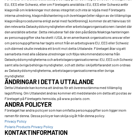
EU, EES eller Schweiz, eller om Företagets anställda i EU, EES eller Schweiz anför
klagomål om kränkningar mot deras integritet och inte är nöjda med Företagets
interna utredning, klagomålshantering och överklagan (eller någon av de tillämpliga
klagomålsprocedurerna enligt avtal med fackförening), kommer de att hänvisas till
den relevanta Dataskyddsmyndigheten eller arbetstagarorganisationen i landet där
den anställde arbetar. Detta inkluderar fall där den påstådda felaktiga hanteringen
av personuppgifter ska ha skett i USA, är en amerikansk organisations ansvar eller
om personuppgifterna har tagits emot från en arbetsgivare EU, EES eller Schweiz
och därmed skulle innebära ett brott mot detta Uttalande. Företaget åtar sig att
samarbeta med alla sådana utredningar och följa rekommendationerna från
Dataskyddsmyndigheterna och arbetstagarorganisationerna i EU, EES och Schweiz
samt alla övriga behöriga myndigheter, och att delta i skiljeförfarandet som ordnas
av Dataskyddsmyndigheterna, arbetstagarorganisationerna eller övriga
myndigheter.
ÄNDRINGAR I DETTA UTTALANDE
Detta Uttalande kan komma att ändras för att överensstämma med tillämplig
lagstiftning. Om Uttalandet ändras kommer ett meddelande om detta att postas av
Företaget på Företagets hemsida, på www.polaris.com.
ANDRA POLICYER
Företaget har andra policyer som kan omfatta personuppgifter som ligger inom
ramen för denna. Dessa policyer kan skilja sig åt från denna policy.
Privacy Policy
Polaris Products Privacy Policy
KONTAKTINFORMATION