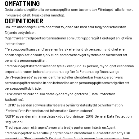
OMFATTNING
Detta uttalande gäller alla personuppgifter som tas emot av Företaget i alla former,
inklusive digitalt, fysiskt eller muntligt.
DEFINITIONER
Om inte annat anges i Uttalandet har följande ord med stor begynnelsebokstav
följande betydelser.
”Agent” avser tredjepartsorganisationer som utför uppdrag åt Företaget enligt våra
instruktioner.
”Personuppgiftsansvarig” avser en fysisk eller juridisk person, myndighet eller
annan organisation som själv eller i samarbete avgör syftena och medlen för att
behandla personuppgifter.
”Personuppgiftsbiträde” avser en fysisk eller juridisk person, myndighet eller annan
organisation som behandlar personuppgifter åt Personuppgiftsansvarige
Den ”Registrerade” avser en identifierad eller identifierbar fysisk person vars
personuppgifter samlas in och behandlas av en personuppgiftsansvarig eller ett
personuppgiftsbiträde.
”DPA” avser de europeiska dataskyddsmyndigheterna ((Data Protection
Authorities).
”FDPIC” avser den schweiziska federala byrån för dataskydd och information
(Federal Data Protection and Information Commissioner).
”GDPR” avser den allmänna dataskyddsförordningen 2016 (General Data Protection
Regulation).
”Tredje part som ej är agent” avser alla tredje parter som inte är en Agent.
”Personuppgifter” avser alla uppgifter om en identifierad eller identifierbar fysisk
person (den ”Registrerade”); En identifierbar fysisk person är en person som kan