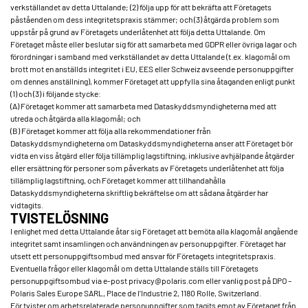
verkställandet av detta Uttalande; (2) följa upp för att bekräfta att Företagets
påståenden om dess integritetspraxis stämmer; och (3) åtgärda problem som
uppstår på grund av Företagets underlåtenhet att följa detta Uttalande. Om
Företaget måste eller beslutar sig för att samarbeta med GDPR eller övriga lagar och
förordningar i samband med verkställandet av detta Uttalande (t.ex. klagomål om
brott mot en anställds integritet i EU, EES eller Schweiz avseende personuppgifter
om dennes anställning), kommer Företaget att uppfylla sina åtaganden enligt punkt
(1) och (3) i följande stycke:
(A) Företaget kommer att samarbeta med Dataskyddsmyndigheterna med att
utreda och åtgärda alla klagomål; och
(B) Företaget kommer att följa alla rekommendationer från
Dataskyddsmyndigheterna om Dataskyddsmyndigheterna anser att Företaget bör
vidta en viss åtgärd eller följa tillämplig lagstiftning, inklusive avhjälpande åtgärder
eller ersättning för personer som påverkats av Företagets underlåtenhet att följa
tillämplig lagstiftning, och Företaget kommer att tillhandahålla
Dataskyddsmyndigheterna skriftlig bekräftelse om att sådana åtgärder har
vidtagits.
TVISTELÖSNING
I enlighet med detta Uttalande åtar sig Företaget att bemöta alla klagomål angående
integritet samt insamlingen och användningen av personuppgifter. Företaget har
utsett ett personuppgiftsombud med ansvar för Företagets integritetspraxis.
Eventuella frågor eller klagomål om detta Uttalande ställs till Företagets
personuppgiftsombud via e-post privacy@polaris.com eller vanlig post på DPO –
Polaris Sales Europe SARL, Place de l’Industrie 2, 1180 Rolle, Switzerland.
För tvister om arbetsrelaterade personuppgifter som tagits emot av Företaget från