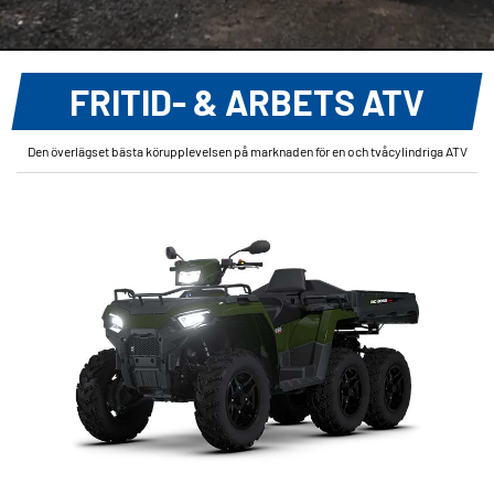
FRITID- & ARBETS ATV
Den överlägset bästa körupplevelsen på marknaden för en och tvåcylindriga ATV