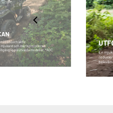
KAN
UTF
m (EBS) och aktiv
n mjukare och mer kontrollerad
illgänglig på utvalda modeller. *ADC
En mjuk
reducera
bekväm 