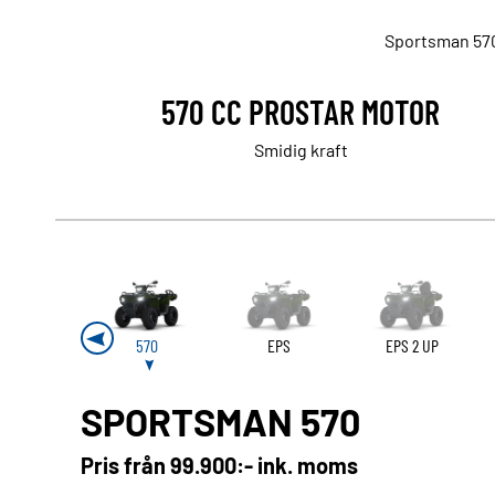
Sportsman 570
570 CC PROSTAR MOTOR
Smidig kraft
570
EPS
EPS 2 UP
SPORTSMAN 570
Pris från
99.900:- ink. moms