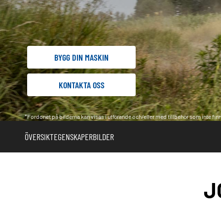
BYGG DIN MASKIN
KONTAKTA OSS
*Fordonet på bilderna kan visas i utförande och/eller med tillbehör som inte finns
ÖVERSIKT
EGENSKAPER
BILDER
J