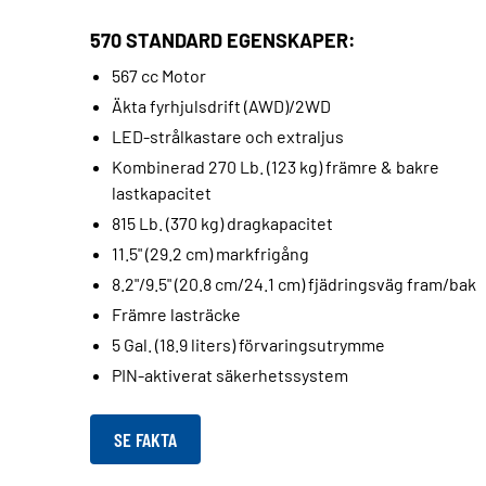
570 STANDARD EGENSKAPER:
567 cc Motor
Äkta fyrhjulsdrift (AWD)/2WD
LED-strålkastare och extraljus
Kombinerad 270 Lb. (123 kg) främre & bakre
lastkapacitet
815 Lb. (370 kg) dragkapacitet
11.5" (29.2 cm) markfrigång
8.2"/9.5" (20.8 cm/24.1 cm) fjädringsväg fram/bak
Främre lasträcke
5 Gal. (18.9 liters) förvaringsutrymme
PIN-aktiverat säkerhetssystem
SE FAKTA