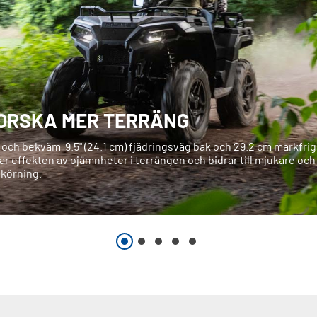
ORSKA MER TERRÄNG
 och bekväm 9.5" (24.1 cm) fjädringsväg bak och 29.2 cm markfri
r effekten av ojämnheter i terrängen och bidrar till mjukare oc
körning.