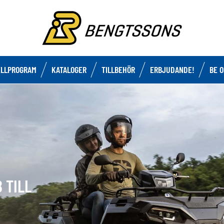
LLPROGRAM
KATALOGER
TILLBEHÖR
ERBJUDANDE!
BE 
 TILL