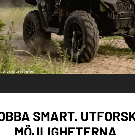
 tillgängliga i Sverige.
OBBA SMART. UTFORS
MÖJLIGHETERNA.