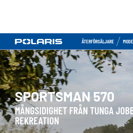
ÅTERFÖRSÄLJARE
MODE
SPORTSMAN 570
MÅNGSIDIGHET FRÅN TUNGA JOBB
REKREATION