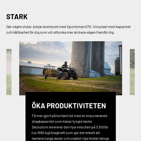
STARK
Där vägen slutar, börjar äventyret med Sportsman 570. Utrustad med kapacitet
och hållbarhet för dig som vill utforska mer än bara vägen framför dig.
ÖKA PRODUKTIVITETEN
Få mer gjort på kortare tid med en imponerande
dragkapacitet som klarar tyngre laster.
Dessutom levererar den nya vinschen på 3,500lb
(ca 1590 kg) dragkraft som gör det enkelt att
hantera tunga laster och snabbt röja hinder lämgs