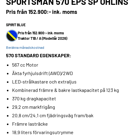
SPORTSMAN 570 EPS SP OHLINS
Pris från
152.900:- ink. moms
SPIRIT BLUE
Pris från 152.900:- ink. moms
Traktor T1B / A (Modellår 2026)
Beräkna månadskostnad
570 STANDARD EGENSKAPER:
567 cc Motor
Äkta fyrhjulsdrift (AWD)/2WD
LED-strålkastare och extraljus
Kombinerad främre & bakre lastkapacitet på 123 kg
370 kg dragkapacitet
29.2 cm markfrigång
20.8 cm/24.1 cm fjädringsväg fram/bak
Främre lasträcke
18.9 liters förvaringsutrymme