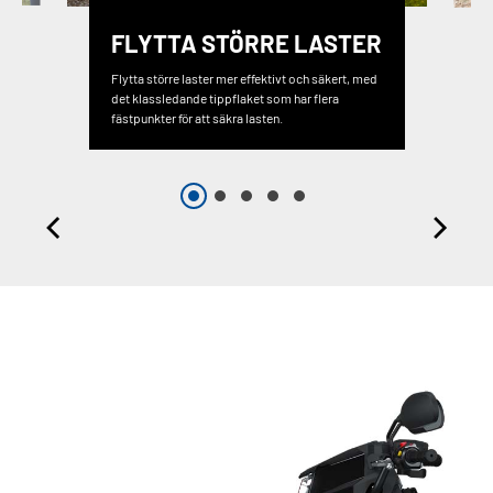
FLYTTA STÖRRE LASTER
Flytta större laster mer effektivt och säkert, med
det klassledande tippflaket som har flera
fästpunkter för att säkra lasten.